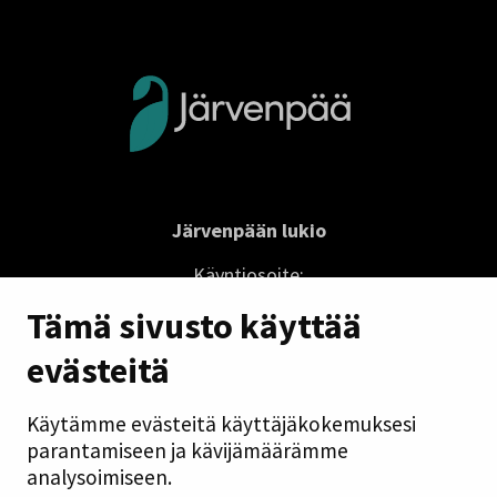
Järvenpään lukio
Käyntiosoite:
Lukionkatu 1
Tämä sivusto käyttää
04410 Järvenpää
evästeitä
lukio@jarvenpaa.fi
Käytämme evästeitä käyttäjäkokemuksesi
Sivuston pikalinkit
parantamiseen ja kävijämäärämme
analysoimiseen.
Saavutettavuusseloste