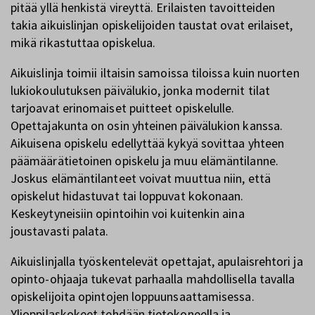
pitää yllä henkistä vireyttä. Erilaisten tavoitteiden
takia aikuislinjan opiskelijoiden taustat ovat erilaiset,
mikä rikastuttaa opiskelua.
Aikuislinja toimii iltaisin samoissa tiloissa kuin nuorten
lukiokoulutuksen päivälukio, jonka modernit tilat
tarjoavat erinomaiset puitteet opiskelulle.
Opettajakunta on osin yhteinen päivälukion kanssa.
Aikuisena opiskelu edellyttää kykyä sovittaa yhteen
päämäärätietoinen opiskelu ja muu elämäntilanne.
Joskus elämäntilanteet voivat muuttua niin, että
opiskelut hidastuvat tai loppuvat kokonaan.
Keskeytyneisiin opintoihin voi kuitenkin aina
joustavasti palata.
Aikuislinjalla työskentelevät opettajat, apulaisrehtori ja
opinto-ohjaaja tukevat parhaalla mahdollisella tavalla
opiskelijoita opintojen loppuunsaattamisessa.
Ylioppilaskokeet tehdään tietokoneella ja