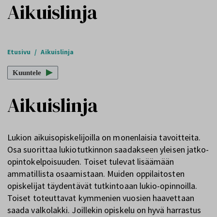
Aikuislinja
Etusivu
/
Aikuislinja
Kuuntele
Aikuislinja
Lukion aikuisopiskelijoilla on monenlaisia tavoitteita.
Osa suorittaa lukiotutkinnon saadakseen yleisen jatko-
opintokelpoisuuden. Toiset tulevat lisäämään
ammatillista osaamistaan. Muiden oppilaitosten
opiskelijat täydentävät tutkintoaan lukio-opinnoilla.
Toiset toteuttavat kymmenien vuosien haavettaan
saada valkolakki. Joillekin opiskelu on hyvä harrastus