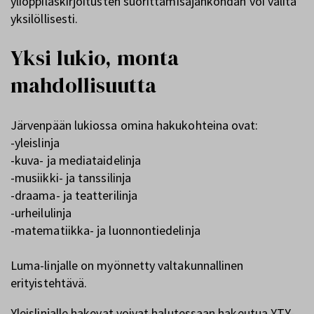
ylioppilaskirjoitusten suorittamisajankohdan voi valita
yksilöllisesti.
Yksi lukio, monta
mahdollisuutta
Järvenpään lukiossa omina hakukohteina ovat:
-yleislinja
-kuva- ja mediataidelinja
-musiikki- ja tanssilinja
-draama- ja teatterilinja
-urheilulinja
-matematiikka- ja luonnontiedelinja
Luma-linjalle on myönnetty valtakunnallinen
erityistehtävä.
Yleislinjalle hakevat voivat halutessaan hakeutua YTY-