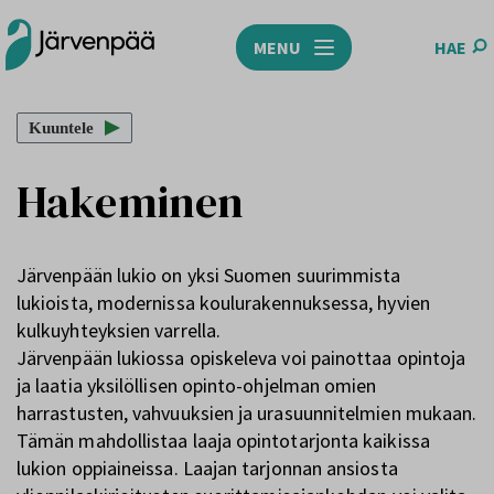
MENU
HAE
Etusivu
/
Hakeminen
Kuuntele
Hakeminen
Järvenpään lukio on yksi Suomen suurimmista
lukioista, modernissa koulurakennuksessa, hyvien
kulkuyhteyksien varrella.
Järvenpään lukiossa opiskeleva voi painottaa opintoja
ja laatia yksilöllisen opinto-ohjelman omien
harrastusten, vahvuuksien ja urasuunnitelmien mukaan.
Tämän mahdollistaa laaja opintotarjonta kaikissa
lukion oppiaineissa. Laajan tarjonnan ansiosta