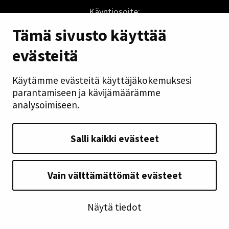
Käyntiosoite:
Lukionkatu 1
Tämä sivusto käyttää
04410 Järvenpää
evästeitä
lukio@jarvenpaa.fi
Käytämme evästeitä käyttäjäkokemuksesi
Sivuston pikalinkit
parantamiseen ja kävijämäärämme
analysoimiseen.
Saavutettavuusseloste
Yhteystiedot
Salli kaikki evästeet
Mene sivun ylälaitaan
Seuraa meitä
Vain välttämättömät evästeet
Näytä tiedot