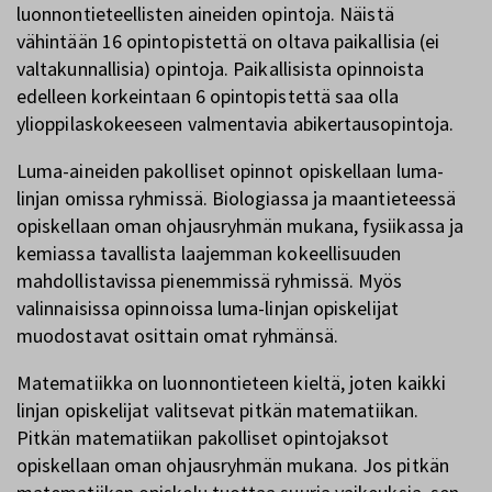
luonnontieteellisten aineiden opintoja. Näistä
vähintään 16 opintopistettä on oltava paikallisia (ei
valtakunnallisia) opintoja. Paikallisista opinnoista
edelleen korkeintaan 6 opintopistettä saa olla
ylioppilaskokeeseen valmentavia abikertausopintoja.
Luma-aineiden pakolliset opinnot opiskellaan luma-
linjan omissa ryhmissä. Biologiassa ja maantieteessä
opiskellaan oman ohjausryhmän mukana, fysiikassa ja
kemiassa tavallista laajemman kokeellisuuden
mahdollistavissa pienemmissä ryhmissä. Myös
valinnaisissa opinnoissa luma-linjan opiskelijat
muodostavat osittain omat ryhmänsä.
Matematiikka on luonnontieteen kieltä, joten kaikki
linjan opiskelijat valitsevat pitkän matematiikan.
Pitkän matematiikan pakolliset opintojaksot
opiskellaan oman ohjausryhmän mukana. Jos pitkän