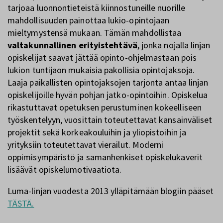
tarjoaa luonnontieteistä kiinnostuneille nuorille
mahdollisuuden painottaa lukio-opintojaan
mieltymystensä mukaan. Tämän mahdollistaa
valtakunnallinen erityistehtävä
, jonka nojalla linjan
opiskelijat saavat jättää opinto-ohjelmastaan pois
lukion tuntijaon mukaisia pakollisia opintojaksoja.
Laaja paikallisten opintojaksojen tarjonta antaa linjan
opiskelijoille hyvän pohjan jatko-opintoihin. Opiskelua
rikastuttavat opetuksen perustuminen kokeelliseen
työskentelyyn, vuosittain toteutettavat kansainväliset
projektit sekä korkeakouluihin ja yliopistoihin ja
yrityksiin toteutettavat vierailut. Moderni
oppimisympäristö ja samanhenkiset opiskelukaverit
lisäävät opiskelumotivaatiota.
Luma-linjan vuodesta 2013 ylläpitämään blogiin pääset
TÄSTÄ.