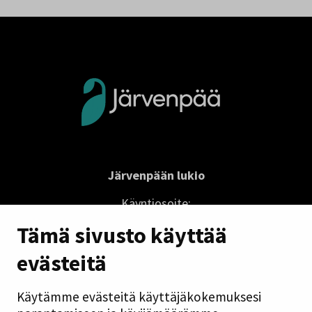
Järvenpään lukio
Käyntiosoite:
Lukionkatu 1
Tämä sivusto käyttää
04410 Järvenpää
evästeitä
lukio@jarvenpaa.fi
Käytämme evästeitä käyttäjäkokemuksesi
Sivuston pikalinkit