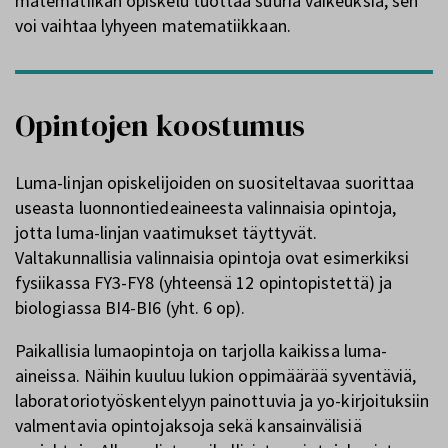
matematiikan opiskelu tuottaa suuria vaikeuksia, sen
voi vaihtaa lyhyeen matematiikkaan.
Opintojen koostumus
Luma-linjan opiskelijoiden on suositeltavaa suorittaa
useasta luonnontiedeaineesta valinnaisia opintoja,
jotta luma-linjan vaatimukset täyttyvät.
Valtakunnallisia valinnaisia opintoja ovat esimerkiksi
fysiikassa FY3-FY8 (yhteensä 12 opintopistettä) ja
biologiassa BI4-BI6 (yht. 6 op).
Paikallisia lumaopintoja on tarjolla kaikissa luma-
aineissa. Näihin kuuluu lukion oppimäärää syventäviä,
laboratoriotyöskentelyyn painottuvia ja yo-kirjoituksiin
valmentavia opintojaksoja sekä kansainvälisiä