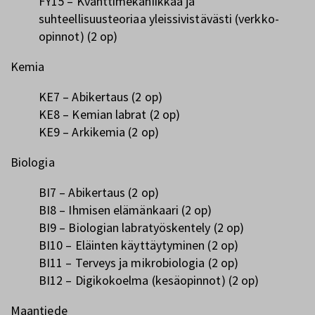
FY15 – Kvanttimekaniikkaa ja
suhteellisuusteoriaa yleissivistävästi (verkko-
opinnot) (2 op)
Kemia
KE7 – Abikertaus (2 op)
KE8 – Kemian labrat (2 op)
KE9 – Arkikemia (2 op)
Biologia
BI7 – Abikertaus (2 op)
BI8 – Ihmisen elämänkaari (2 op)
BI9 – Biologian labratyöskentely (2 op)
BI10 – Eläinten käyttäytyminen (2 op)
BI11 – Terveys ja mikrobiologia (2 op)
BI12 – Digikokoelma (kesäopinnot) (2 op)
Maantiede