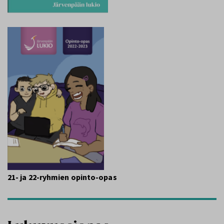
21- ja 22-ryhmien opinto-opas