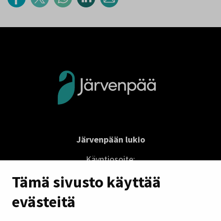
Järvenpään lukio
Käyntiosoite:
Lukionkatu 1
Tämä sivusto käyttää
04410 Järvenpää
evästeitä
lukio@jarvenpaa.fi